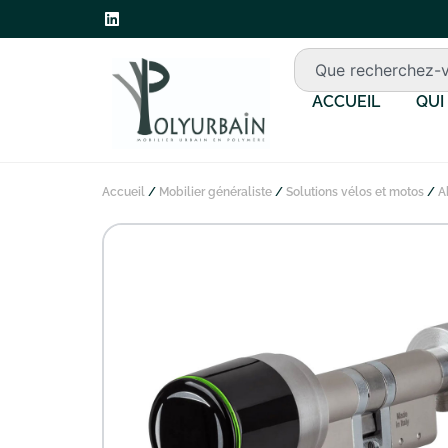
ACCUEIL
QUI
Accueil
/
Mobilier généraliste
/
Solutions vélos et motos
/
A