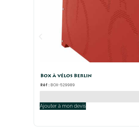
Box à vélos Berlin
Réf :
BOX-529989
Ajouter à mon devis