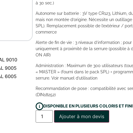
à 30 sec.)
Autonome sur batterie : 3V type CR123, Lithium, du
mais non montée d’origine. Nécessite un outillage
SPL). Remplacement possible de l’extérieur / po
commerce
Alerte de fin de vie : 3 niveaux d’information ; pour
uniquement à proximité de la serrure (possible à 
ON AIR)
AL 9010
Administration : Maximum de 300 utilisateurs (tou
AL 9005
« MASTER » (fourni dans le pack SPL) + programm
AL 6005
serrure. Voir manuel d’utilisation
Recommandation de pose : compatibilité avec ser
(DIN18252)
DISPONIBLE EN PLUSIEURS COLORIS ET FI
Ajouter à mon devis