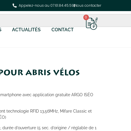
Appelez-nous au 07.61.84.45.59
Nous contacter
0
S
ACTUALITÉS
CONTACT
pour abris vélos
Smartphone avec application gratuite ARGO ISÉO
nt technologie RFID 13,56MHz, Mifare Classic et
SÉO)
 durée d’ouverture (5 sec. d’origine / réglable de 1