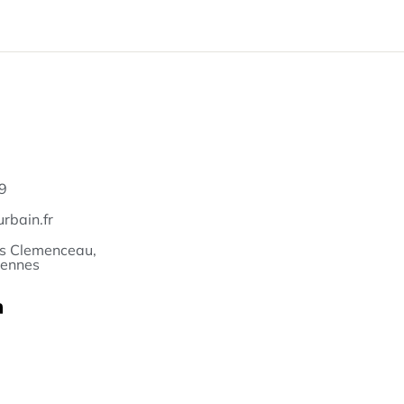
9
rbain.fr
s Clemenceau,
iennes