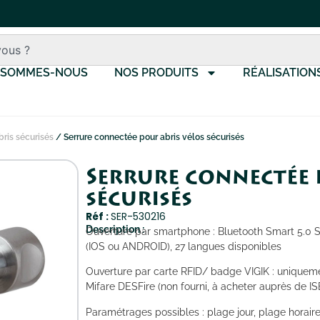
 SOMMES-NOUS
NOS PRODUITS
RÉALISATION
bris sécurisés
/ Serrure connectée pour abris vélos sécurisés
Serrure connectée 
sécurisés
Réf :
SER-530216
Description :
Ouverture par smartphone : Bluetooth Smart 5.0 
(IOS ou ANDROID), 27 langues disponibles
Ouverture par carte RFID/ badge VIGIK : uniqueme
Mifare DESFire (non fourni, à acheter auprès de I
Paramétrages possibles : plage jour, plage horaire,