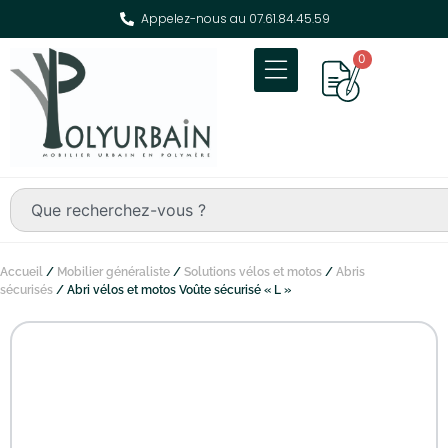
Appelez-nous au 07.61.84.45.59
0
Accueil
/
Mobilier généraliste
/
Solutions vélos et motos
/
Abris
sécurisés
/ Abri vélos et motos Voûte sécurisé « L »