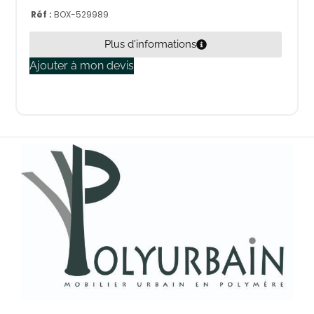
Réf :
BOX-529989
Plus d'informations
Ajouter à mon devis