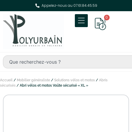
Appelez-nous au 07.61.84.45.59
0
Accueil
/
Mobilier généraliste
/
Solutions vélos et motos
/
Abris
sécurisés
/ Abri vélos et motos Voûte sécurisé « XL »