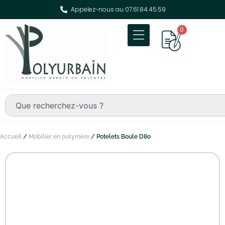
Appelez-nous au 07.61.84.45.59
0
Accueil
/
Mobilier en polymère
/ Potelets Boule D80