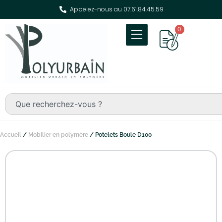
Appelez-nous au 07.61.84.45.59
0
Accueil
/
Mobilier en polymère
/ Potelets Boule D100