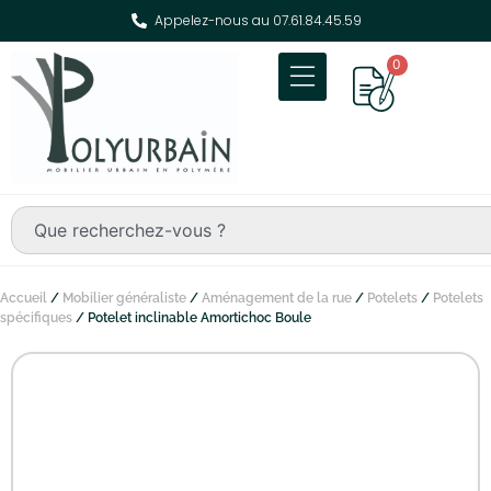
Appelez-nous au 07.61.84.45.59
0
Accueil
/
Mobilier généraliste
/
Aménagement de la rue
/
Potelets
/
Potelets
spécifiques
/ Potelet inclinable Amortichoc Boule