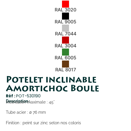
RAL 3020
RAL 9005
RAL 7044
RAL 3004
RAL 6005
RAL 8017
Potelet inclinable
Amortichoc Boule
Réf :
POT-530190
Description :
Inclinaison maximale : 45°
Tube acier : ø 76 mm
Finition : peint sur zinc selon nos coloris