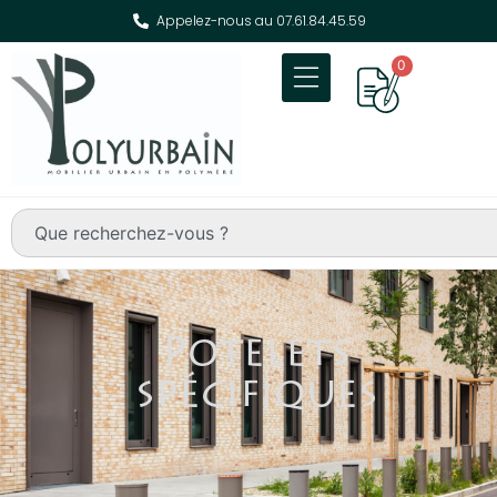
Appelez-nous au 07.61.84.45.59
0
Potelets
spécifiques