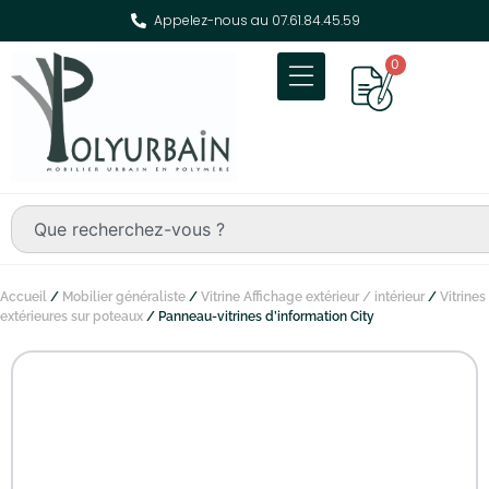
Appelez-nous au 07.61.84.45.59
0
Accueil
/
Mobilier généraliste
/
Vitrine Affichage extérieur / intérieur
/
Vitrines
extérieures sur poteaux
/ Panneau-vitrines d’information City