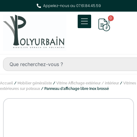
Appelez-nous au 07.61.84.45.59
0
Accueil
/
Mobilier généraliste
/
Vitrine Affichage extérieur / intérieur
/
Vitrines
extérieures sur poteaux
/ Panneau d’affichage libre Inox brossé