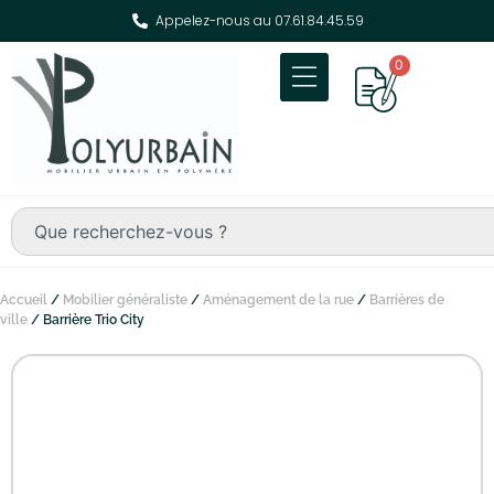
Appelez-nous au 07.61.84.45.59
0
Accueil
/
Mobilier généraliste
/
Aménagement de la rue
/
Barrières de
ville
/ Barrière Trio City