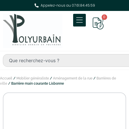
Appelez-nous au 07.61.84.45.59
0
Accueil
/
Mobilier généraliste
/
Aménagement de la rue
/
Barrières de
ville
/ Barrière main courante Lisbonne