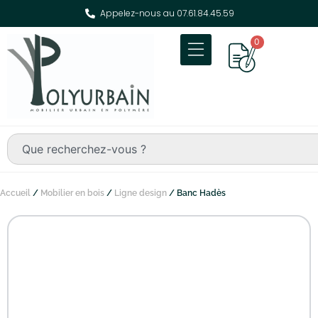
Appelez-nous au 07.61.84.45.59
0
Accueil
/
Mobilier en bois
/
Ligne design
/ Banc Hadès