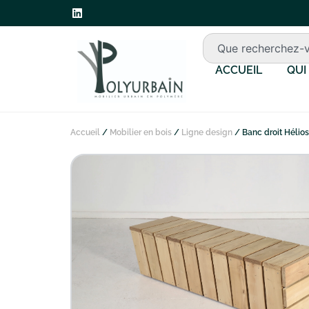
ACCUEIL
QUI
Accueil
/
Mobilier en bois
/
Ligne design
/ Banc droit Hélios