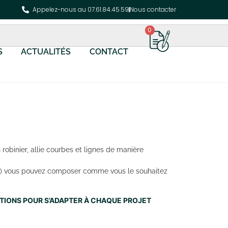
Appelez-nous au 07.61.84.45.59
Nous contacter
0
S
ACTUALITÉS
CONTACT
obinier, allie courbes et lignes de manière
és…) vous pouvez composer comme vous le souhaitez
NITIONS POUR S’ADAPTER À CHAQUE PROJET