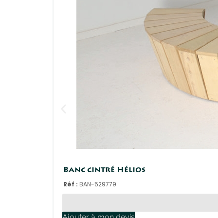
Banc cintré Hélios
Réf :
BAN-529779
Ajouter à mon devis