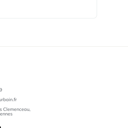
9
rbain.fr
s Clemenceau,
iennes