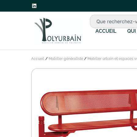
ACCUEIL
QUI
Accueil
/
Mobilier généraliste
/
Mobilier urbain et espaces v