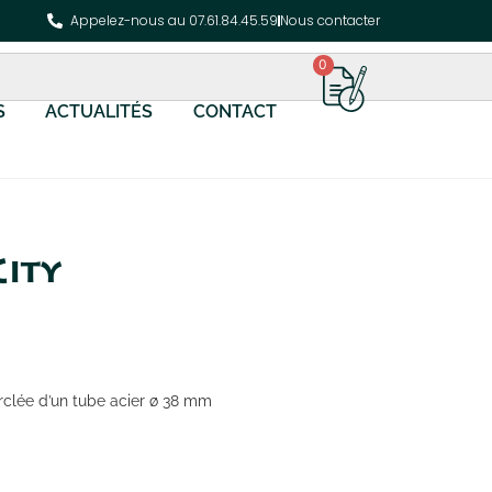
Appelez-nous au 07.61.84.45.59
Nous contacter
0
S
ACTUALITÉS
CONTACT
City
erclée d’un tube acier ø 38 mm