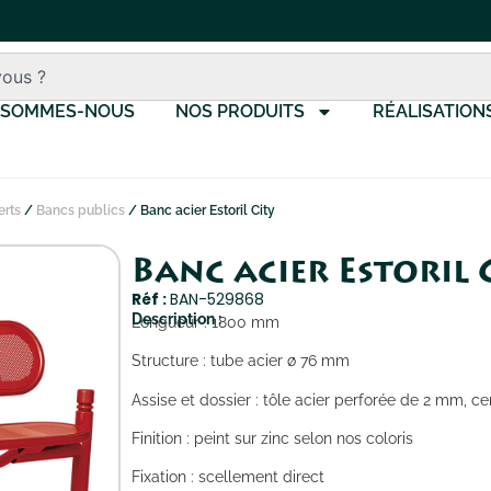
 SOMMES-NOUS
NOS PRODUITS
RÉALISATION
erts
/
Bancs publics
/ Banc acier Estoril City
Banc acier Estoril 
Réf :
BAN-529868
Description :
Longueur : 1800 mm
Structure : tube acier ø 76 mm
Assise et dossier : tôle acier perforée de 2 mm, c
Finition : peint sur zinc selon nos coloris
Fixation : scellement direct