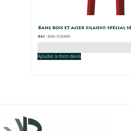
Banc bois et acier Silaos® spécial 
Réf :
BAN-529885
Ajouter à mon devis