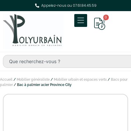
Appelez-nous au 07.61.84.45.59
0
Accueil
/
Mobilier généraliste
/
Mobilier urbain et espaces verts
/
Bacs pour
palmier
/ Bac à palmier acier Province City