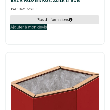
Bac à palmier KUB. acier et bois
Réf :
BAC-529855
Plus d'informations
Ajouter à mon devis