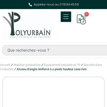
Appelez-nous au 07.61.84.45.59
0
Accueil
/
Mobilier généraliste
/
Équipement Industrie et TP
/
Sécurité dans
l'industrie
/ Arceau d’angle renforcé à 2 pieds hauteur 1000 mm