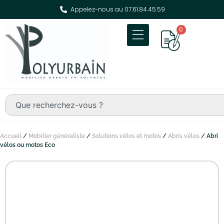
Appelez-nous au 07.61.84.45.59
0
Accueil
/
Mobilier généraliste
/
Solutions vélos et motos
/
Abris vélos
/ Abri
vélos ou motos Eco