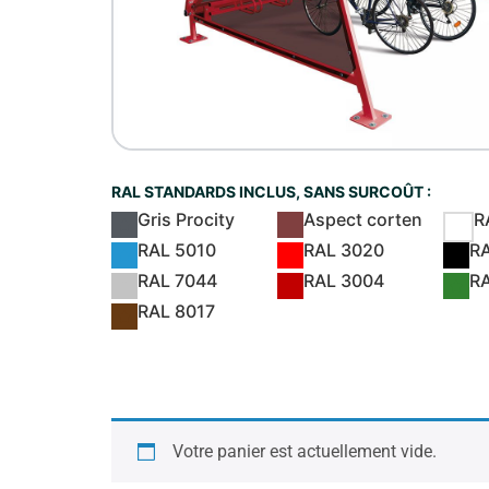
RAL STANDARDS INCLUS, SANS SURCOÛT :
Gris Procity
Aspect corten
R
RAL 5010
RAL 3020
R
RAL 7044
RAL 3004
R
RAL 8017
Votre panier est actuellement vide.