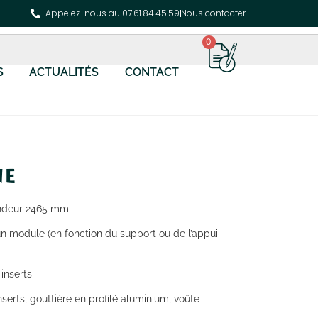
Appelez-nous au 07.61.84.45.59
Nous contacter
0
S
ACTUALITÉS
CONTACT
ne
ondeur 2465 mm
un module (en fonction du support ou de l’appui
 inserts
inserts, gouttière en profilé aluminium, voûte