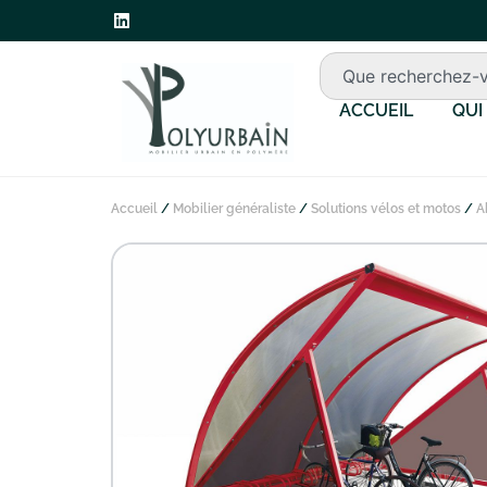
ACCUEIL
QUI
Accueil
/
Mobilier généraliste
/
Solutions vélos et motos
/
A