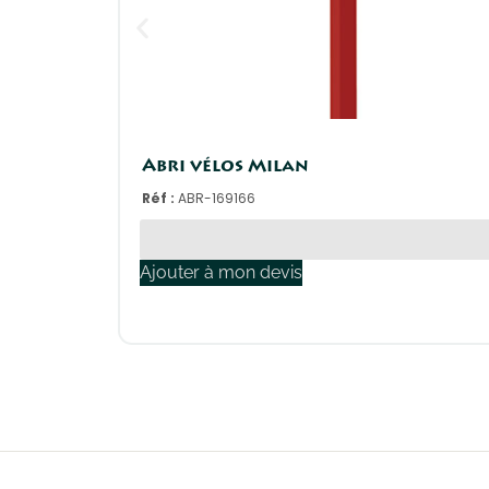
Abri vélos Milan
Réf :
ABR-169166
Ajouter à mon devis