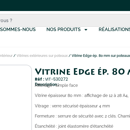
 SOMMES-NOUS
NOS PRODUITS
RÉALISATION
intérieur
/
Vitrines extérieures sur poteaux
/ Vitrine Edge ép. 80 mm sur poteaux
Vitrine Edge ép. 8
Réf :
VIT-530272
Description :
Affichage : simple face
Vitrine épaisseur 80 mm : affichage de 12 à 28 A4, 
Vitrage : verre sécurisé épaisseur 4 mm
Fermeture : serrure de sécurité avec 2 clés. Charni
Étanchéité : joint élastomère d’étanchéité