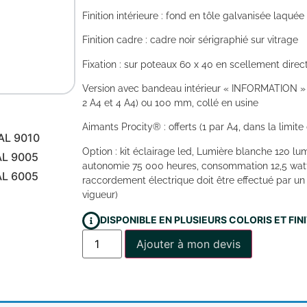
Finition intérieure : fond en tôle galvanisée laquée 
Finition cadre : cadre noir sérigraphié sur vitrage
Fixation : sur poteaux 60 x 40 en scellement direc
Version avec bandeau intérieur « INFORMATION » 
2 A4 et 4 A4) ou 100 mm, collé en usine
Aimants Procity® : offerts (1 par A4, dans la limite 
AL 9010
Option : kit éclairage led, Lumière blanche 120 lu
AL 9005
autonomie 75 000 heures, consommation 12,5 watts
AL 6005
raccordement électrique doit être effectué par un
vigueur)
DISPONIBLE EN PLUSIEURS COLORIS ET FI
Ajouter à mon devis