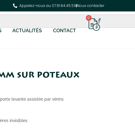
Appelez-nous au 07.61.84.45.59
Nous contacter
0
S
ACTUALITÉS
CONTACT
0 mm sur poteaux
porte levante assistée par vérins
ères invisibles