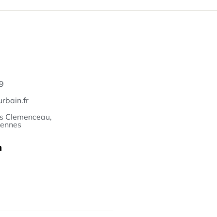
9
rbain.fr
s Clemenceau,
iennes