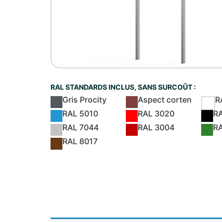
RAL STANDARDS INCLUS, SANS SURCOÛT :
Gris Procity
Aspect corten
R
RAL 5010
RAL 3020
R
RAL 7044
RAL 3004
R
RAL 8017