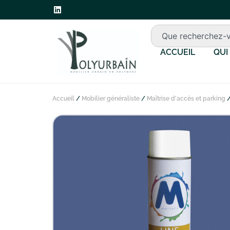
ACCUEIL
QUI
Accueil
/
Mobilier généraliste
/
Maîtrise d'accès et parking