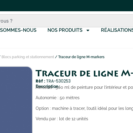
 SOMMES-NOUS
NOS PRODUITS
RÉALISATION
/
Blocs parking et stationnement
/ Traceur de ligne M-markers
Traceur de ligne 
Réf :
TRA-530253
Description :
Aérosols : 500 ml de peinture pour l’intérieur et pou
Autonomie : 50 mètres
Option : machine à tracer, l’outil idéal pour les lo
Vendu par : lot de 12 unités