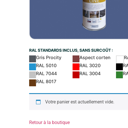
RAL STANDARDS INCLUS, SANS SURCOÛT :
Gris Procity
Aspect corten
R
RAL 5010
RAL 3020
R
RAL 7044
RAL 3004
R
RAL 8017
Votre panier est actuellement vide.
Retour à la boutique