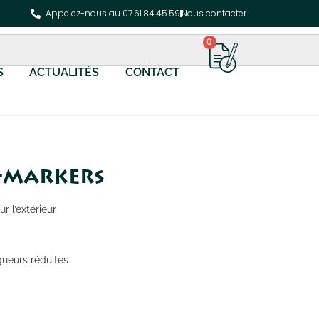
Appelez-nous au 07.61.84.45.59
Nous contacter
0
S
ACTUALITÉS
CONTACT
M-markers
r l’extérieur
ngueurs réduites