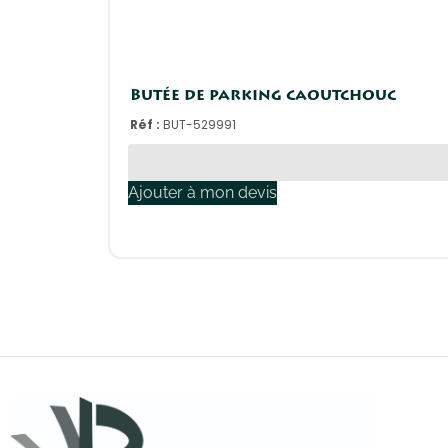
Butée de parking caoutchouc
Réf :
BUT-529991
Ajouter à mon devis