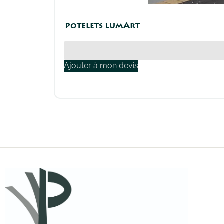
Potelets LumArt
Ajouter à mon devis