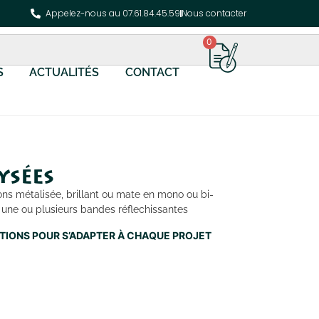
Appelez-nous au 07.61.84.45.59
Nous contacter
0
S
ACTUALITÉS
CONTACT
ysées
ions métalisée, brillant ou mate en mono ou bi-
r une ou plusieurs bandes réflechissantes
NITIONS POUR S’ADAPTER À CHAQUE PROJET