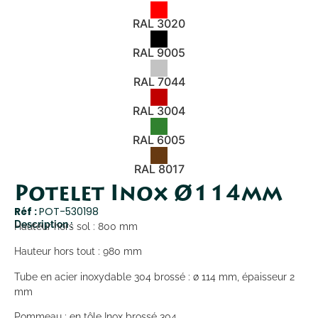
RAL 3020
RAL 9005
RAL 7044
RAL 3004
RAL 6005
RAL 8017
Potelet Inox Ø114mm
Réf :
POT-530198
Description :
Hauteur hors sol : 800 mm
Hauteur hors tout : 980 mm
Tube en acier inoxydable 304 brossé : ø 114 mm, épaisseur 2
mm
Pommeau : en tôle Inox brossé 304