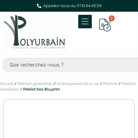
Appelez-nous au 07.61.84.45.59
0
Accueil
/
Mobilier généraliste
/
Aménagement de la rue
/
Potelets
/
Potelets
classiques
/ Potelet Inox Ø114mm