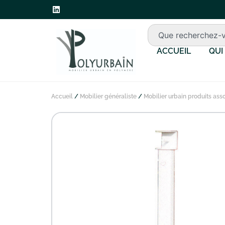
ACCUEIL
QUI
Accueil
/
Mobilier généraliste
/
Mobilier urbain produits ass