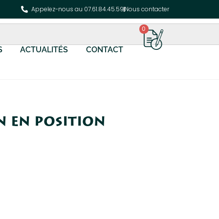
Appelez-nous au 07.61.84.45.59
Nous contacter
0
S
ACTUALITÉS
CONTACT
n en position