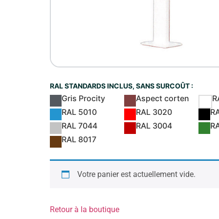
RAL STANDARDS INCLUS, SANS SURCOÛT :
Gris Procity
Aspect corten
R
RAL 5010
RAL 3020
R
RAL 7044
RAL 3004
R
RAL 8017
Votre panier est actuellement vide.
Retour à la boutique