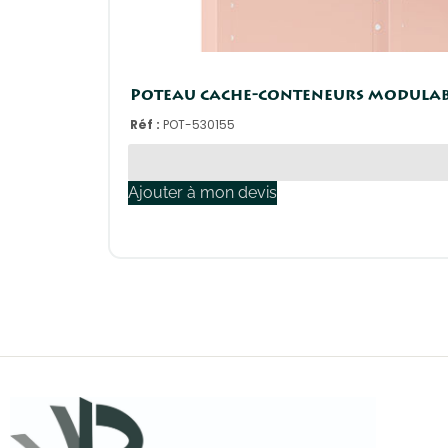
Poteau cache-conteneurs modulabl
Réf :
POT-530155
Ajouter à mon devis