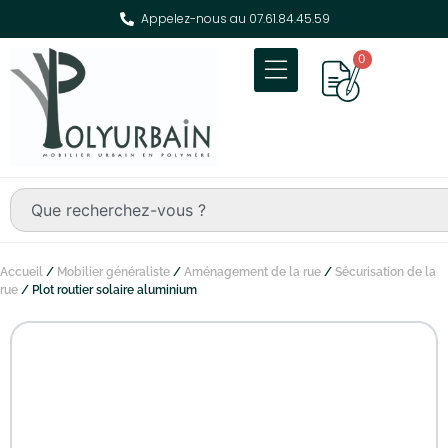
Appelez-nous au 07.61.84.45.59
0
Accueil
/
Mobilier généraliste
/
Aménagement de la rue
/
Sécurisation de la
rue
/ Plot routier solaire aluminium