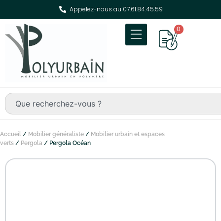
Appelez-nous au 07.61.84.45.59
0
Accueil
/
Mobilier généraliste
/
Mobilier urbain et espaces
verts
/
Pergola
/ Pergola Océan