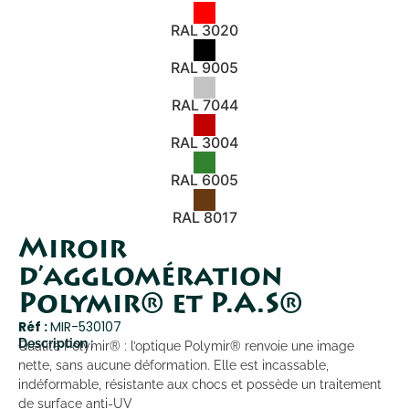
RAL 3020
RAL 9005
RAL 7044
RAL 3004
RAL 6005
RAL 8017
Miroir
d’agglomération
Polymir® et P.A.S®
Réf :
MIR-530107
Description :
Qualité Polymir® : l’optique Polymir® renvoie une image
nette, sans aucune déformation. Elle est incassable,
indéformable, résistante aux chocs et possède un traitement
de surface anti-UV