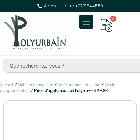
Appelez-nous au 07.61.84.45.59
0
Accueil
/
Mobilier généraliste
/
Aménagement de la rue
/
Miroirs
d'agglomération
/ Miroir d’agglomération Polymir® et P.A.S®