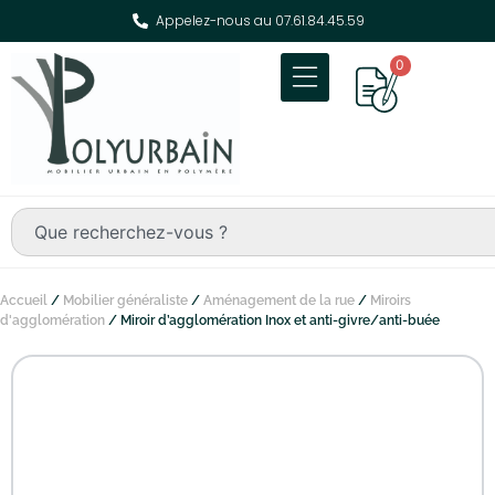
Appelez-nous au 07.61.84.45.59
0
Accueil
/
Mobilier généraliste
/
Aménagement de la rue
/
Miroirs
d'agglomération
/ Miroir d’agglomération Inox et anti-givre/anti-buée