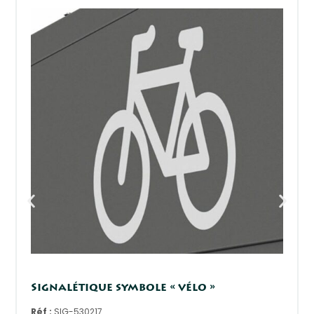
Signalétique symbole « vélo »
Réf :
SIG-530217