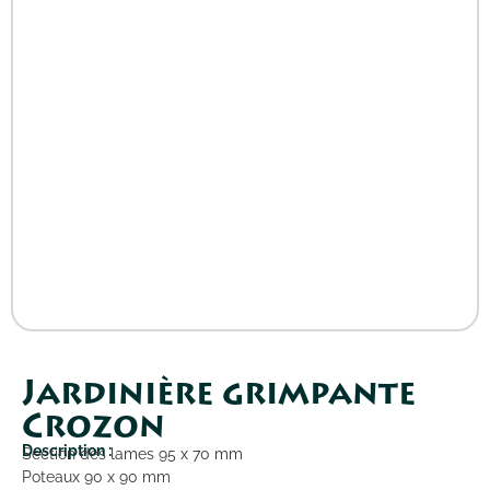
Jardinière grimpante
Crozon
Description :
Section des lames 95 x 70 mm
Poteaux 90 x 90 mm