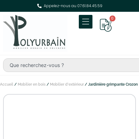
Appelez-nous au 07.61.84.45.59
0
Accueil
/
Mobilier en bois
/
Mobilier d'extérieur
/ Jardinière grimpante Crozon