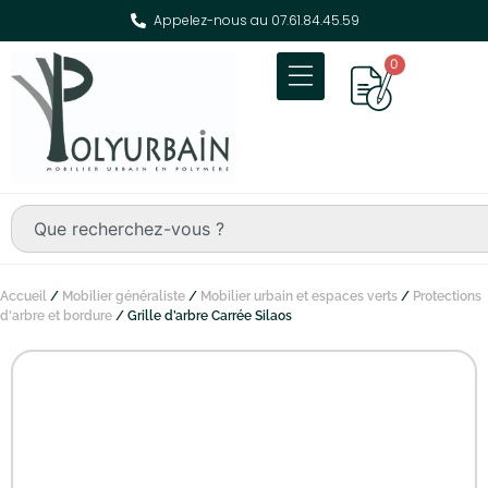
Appelez-nous au 07.61.84.45.59
0
Accueil
/
Mobilier généraliste
/
Mobilier urbain et espaces verts
/
Protections
d'arbre et bordure
/ Grille d’arbre Carrée Silaos