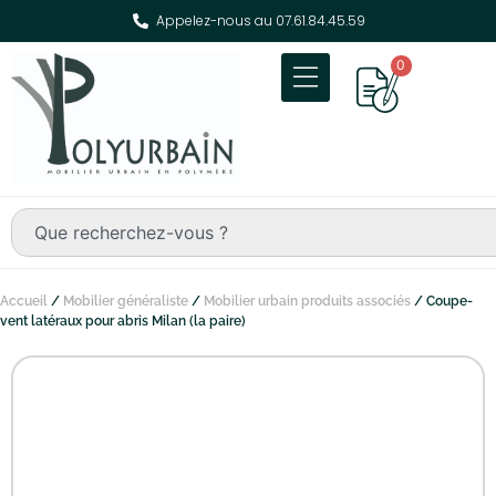
Appelez-nous au 07.61.84.45.59
0
Accueil
/
Mobilier généraliste
/
Mobilier urbain produits associés
/ Coupe-
vent latéraux pour abris Milan (la paire)