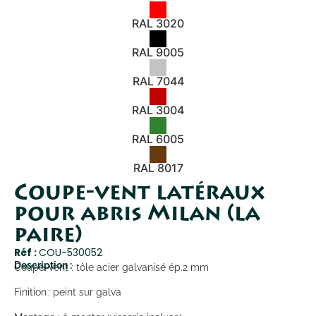
RAL 3020
RAL 9005
RAL 7044
RAL 3004
RAL 6005
RAL 8017
Coupe-vent latéraux
pour abris Milan (la
paire)
Réf :
COU-530052
Description :
Coupe-vent : tôle acier galvanisé ép.2 mm
Finition : peint sur galva