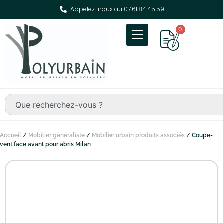
Appelez-nous au 07.61.84.45.59
0
Accueil
/
Mobilier généraliste
/
Mobilier urbain produits associés
/ Coupe-
vent face avant pour abris Milan