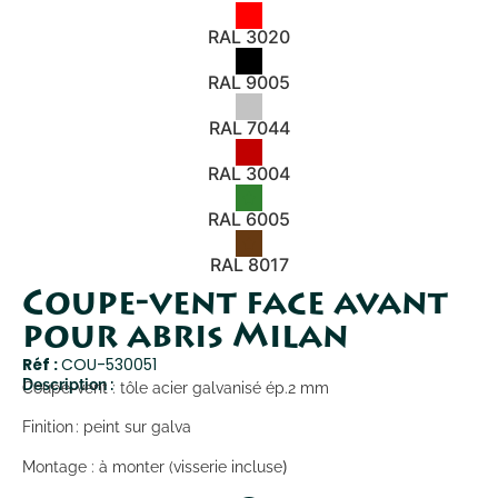
RAL 3020
RAL 9005
RAL 7044
RAL 3004
RAL 6005
RAL 8017
Coupe-vent face avant
pour abris Milan
Réf :
COU-530051
Description :
Coupe-vent : tôle acier galvanisé ép.2 mm
Finition : peint sur galva
Montage : à monter (visserie incluse
)