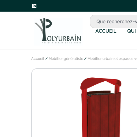
ACCUEIL
QUI
Accueil
/
Mobilier généraliste
/
Mobilier urbain et espaces v