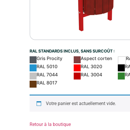
RAL STANDARDS INCLUS, SANS SURCOÛT :
Gris Procity
Aspect corten
R
RAL 5010
RAL 3020
R
RAL 7044
RAL 3004
R
RAL 8017
Votre panier est actuellement vide.
Retour à la boutique