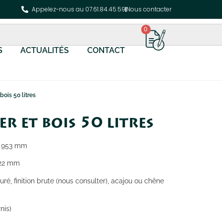
Appelez-nous au 07.61.84.45.59
Nous contacter
0
S
ACTUALITÉS
CONTACT
bois 50 litres
er et bois 50 litres
ur 953 mm
r 22 mm
asuré, finition brute (nous consulter), acajou ou chêne
nis)