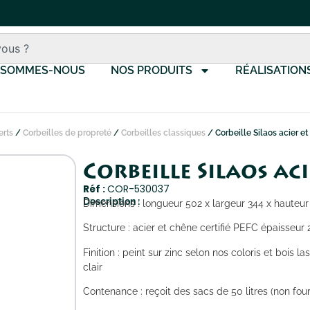
 SOMMES-NOUS
NOS PRODUITS
RÉALISATION
erts
/
Corbeilles de propreté
/
Corbeilles classiques
/ Corbeille Silaos acier et 
Corbeille Silaos aci
Réf :
COR-530037
Description :
Dimensions : longueur 502 x largeur 344 x haute
Structure : acier et chêne certifié PEFC épaisseu
Finition : peint sur zinc selon nos coloris et bois l
clair
Contenance : reçoit des sacs de 50 litres (non four