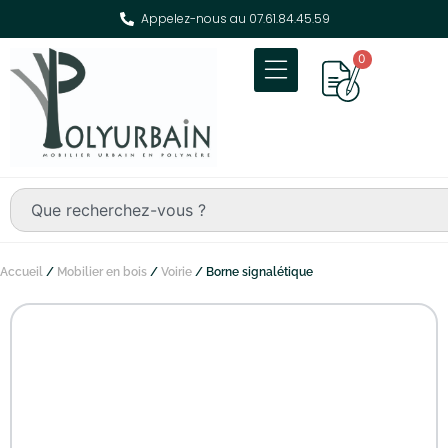
Appelez-nous au 07.61.84.45.59
0
Accueil
/
Mobilier en bois
/
Voirie
/ Borne signalétique