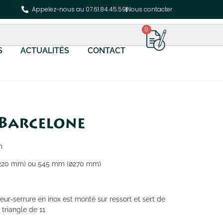
Appelez-nous au 07.61.84.45.59
Nous contacter
0
S
ACTUALITÉS
CONTACT
 Barcelone
m
ø220 mm) ou 545 mm (ø270 mm)
teur-serrure en inox est monté sur ressort et sert de
 triangle de 11