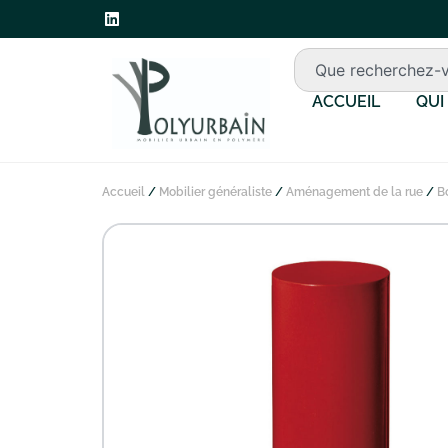
ACCUEIL
QUI
Accueil
/
Mobilier généraliste
/
Aménagement de la rue
/
B