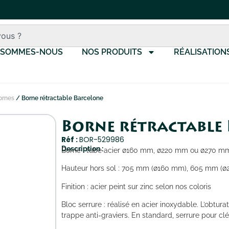
 SOMMES-NOUS
NOS PRODUITS
RÉALISATION
ornes
/ Borne rétractable Barcelone
Borne rétractable
Réf :
BOR-529986
Description :
Borne : tube acier ø160 mm, ø220 mm ou ø270 m
Hauteur hors sol : 705 mm (ø160 mm), 605 mm (
Finition : acier peint sur zinc selon nos coloris
Bloc serrure : réalisé en acier inoxydable. L’obtura
trappe anti-graviers. En standard, serrure pour clé