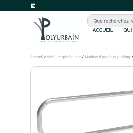
ACCUEIL
QUI
Accueil
/
Mobilier généraliste
/
Maîtrise d'accès et parking