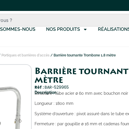
 SOMMES-NOUS
NOS PRODUITS
RÉALISATION
/
Portiques et barrières d’accès
/ Barrière tournante Trombone 1,8 mètre
Barrière tournant
mètre
Réf :
BAR-529965
Description :
Structure : tube acier ø 60 mm avec bouchon noir
Longueur : 1800 mm
Système d’ouverture : pivot assuré dans le tube ex
Fermeture : par goupille ø 16 mm et cadenas four