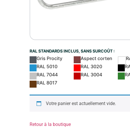
RAL STANDARDS INCLUS, SANS SURCOÛT :
Gris Procity
Aspect corten
R
RAL 5010
RAL 3020
R
RAL 7044
RAL 3004
R
RAL 8017
Votre panier est actuellement vide.
Retour à la boutique