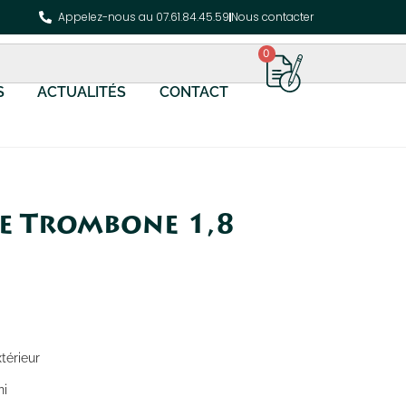
Appelez-nous au 07.61.84.45.59
Nous contacter
0
S
ACTUALITÉS
CONTACT
e Trombone 1,8
térieur
ni