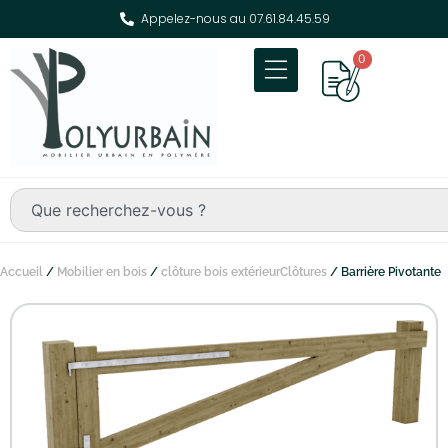
Appelez-nous au 07.61.84.45.59
0
Accueil
/
Mobilier en bois
/
clôture bois extérieurClôtures
/ Barrière Pivotante