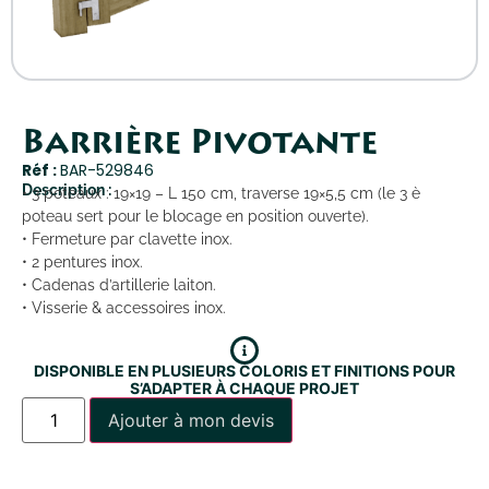
Barrière Pivotante
Réf :
BAR-529846
Description :
• 3 poteaux : 19×19 – L 150 cm, traverse 19×5,5 cm (le 3 è
poteau sert pour le blocage en position ouverte).
• Fermeture par clavette inox.
• 2 pentures inox.
• Cadenas d’artillerie laiton.
• Visserie & accessoires inox.
DISPONIBLE EN PLUSIEURS COLORIS ET FINITIONS POUR
S’ADAPTER À CHAQUE PROJET
Ajouter à mon devis