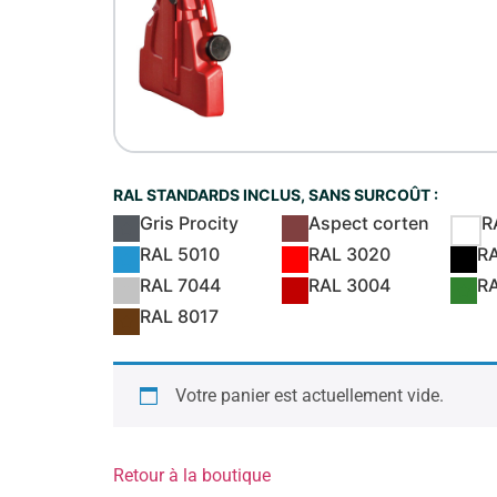
RAL STANDARDS INCLUS, SANS SURCOÛT :
Gris Procity
Aspect corten
R
RAL 5010
RAL 3020
R
RAL 7044
RAL 3004
R
RAL 8017
Votre panier est actuellement vide.
Retour à la boutique