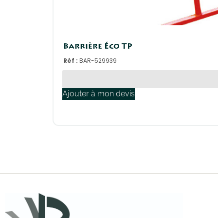
Barrière Éco TP
Réf :
BAR-529939
Ajouter à mon devis