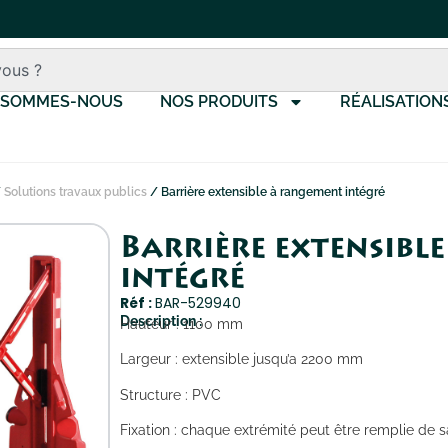
 SOMMES-NOUS
NOS PRODUITS
RÉALISATION
/
Solutions travaux publics
/ Barrière extensible à rangement intégré
Barrière extensibl
intégré
Réf :
BAR-529940
Description :
Hauteur : 1100 mm
Largeur : extensible jusqu’a 2200 mm
Structure : PVC
Fixation : chaque extrémité peut être remplie de sa