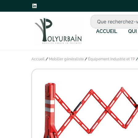
ACCUEIL
QUI
Accueil
/
Mobilier généraliste
/
Équipement Industrie et TP