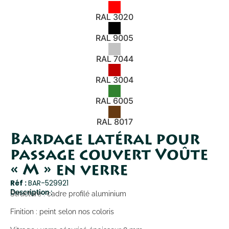
RAL 3020
RAL 9005
RAL 7044
RAL 3004
RAL 6005
RAL 8017
Bardage latéral pour
passage couvert Voûte
« M » en verre
Réf :
BAR-529921
Description :
Structure : cadre profilé aluminium
Finition : peint selon nos coloris