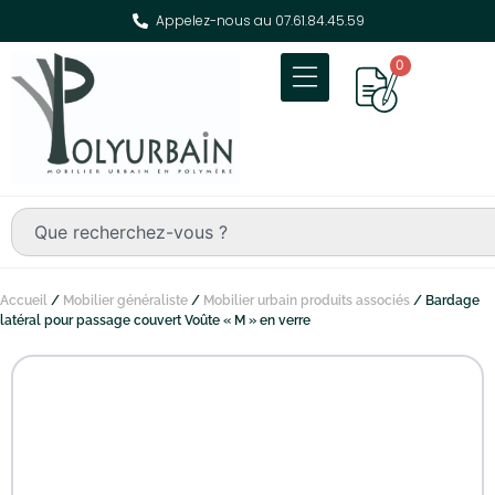
Appelez-nous au 07.61.84.45.59
0
Accueil
/
Mobilier généraliste
/
Mobilier urbain produits associés
/ Bardage
latéral pour passage couvert Voûte « M » en verre