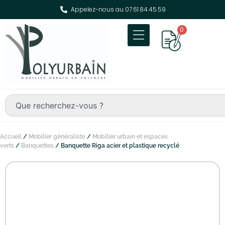
Appelez-nous au 07.61.84.45.59
0
Accueil
/
Mobilier généraliste
/
Mobilier urbain et espaces
verts
/
Banquettes
/ Banquette Riga acier et plastique recyclé